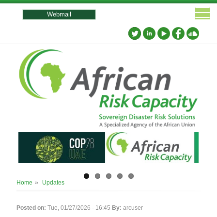
User
account
Webmail
menu
Breadcrumb
Home
Updates
Posted on:
Tue, 01/27/2026 - 16:45
By:
arcuser