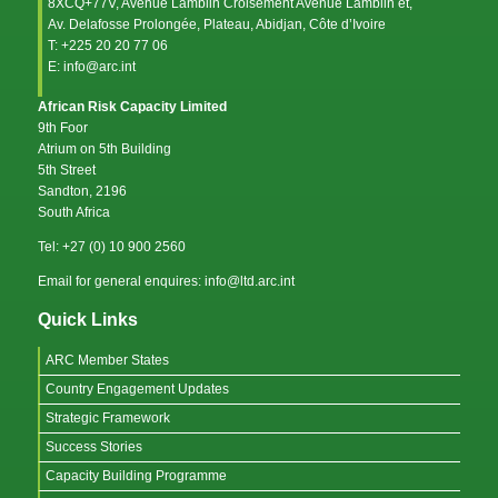
8XCQ+77V, Avenue Lamblin Croisement Avenue Lamblin et,
Av. Delafosse Prolongée, Plateau, Abidjan, Côte d’Ivoire
T: +225 20 20 77 06
E: info@arc.int
African Risk Capacity Limited
9th Foor
Atrium on 5th Building
5th Street
Sandton, 2196
South Africa
Tel: +27 (0) 10 900 2560
Email for general enquires: info@ltd.arc.int
Quick Links
ARC Member States
Country Engagement Updates
Strategic Framework
Success Stories
Capacity Building Programme